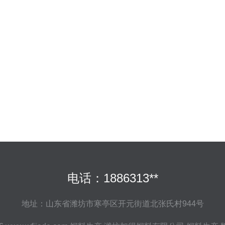
电话：1886313**
地址：山东省潍坊市寒亭区开元街道北张氏村944号