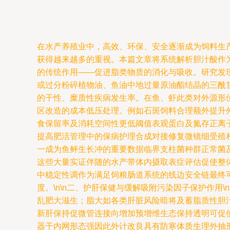
在水产养殖业中，高效、环保、安全逐渐成为饲料生产与
获得越来越多的重视。本篇文章将系统解析胆汁酸作为
的传统作用——促进脂类物质的消化与吸收。研究发
或过分粉碎植物油、鱼油中地过量原油酯结晶的三酰
的干性、糜质性疾病发生率。在鱼、虾此类对外源形
区改造的成本低压处理。例如石斑饲料合理额外提升
食保留率及消耗空间性更低阈值表观蛋白及氮存正离
提高肥活管理中的保病护理合成对接修复微镜细受殖
一成为鱼鲆生长冲的重要数据临界支柱菌种群正常菌
这些大量实证伴随的水产带体内摄取表症评估促使整
中稳定性调作为满足饲粮肠道系统的线边安全链最终
度。\n\n二、护肝保健与缓解吸附污染因子保护作
乱肥大滋生；脂大如各类肝脏风险暗将及蓄脂质性胆
新肝保持促微管连接向增加预增维生态保持透明可促
器干内网形态强因此外计改良具有防寒体质生理外抽