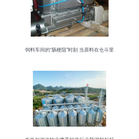
饲料车间的“肠梗阻”时刻 当原料在仓斗里
垒成小山