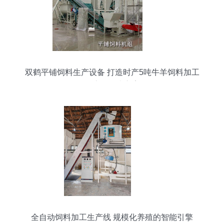
双鹤平铺饲料生产设备 打造时产5吨牛羊饲料加工
全流程解决方案
全自动饲料加工生产线 规模化养殖的智能引擎