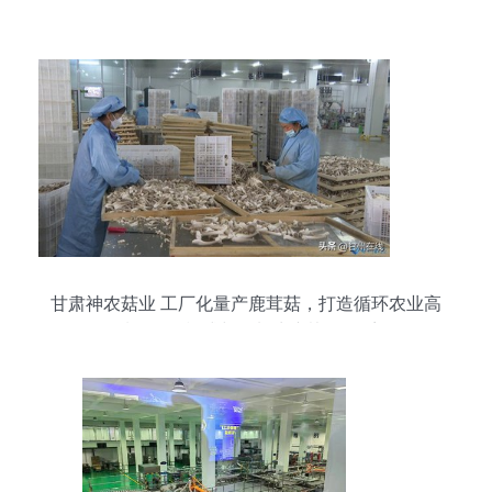
甘肃神农菇业 工厂化量产鹿茸菇，打造循环农业高
质量发展模式与饲料生产协同体系