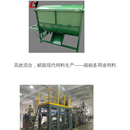
高效混合，赋能现代饲料生产——揭秘多用途饲料
卧式双螺旋混合机