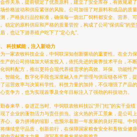
略合作关系，提前锁定了优质原料，建立了安全库存，有效规避
市场价格波动和供应紧张的风险。公司加强了对原料和成品的质
检测，严格执行品控标准，确保每一袋出厂饲料都安全、营养、
靠。稳定的原料供应和严格的质量管控，构成了公司“保供应”的坚
盾，也让下游养殖户吃下了“定心丸”。
四、 科技赋能，注入新动力
作为一家农牧科技企业，中饲联深知创新驱动的重要性。在全力
障生产的公司持续加大研发投入，依托先进的营养技术平台，不
优化饲料配方，推出更符合现代养殖需求的高效、环保、功能性
品。智能化、数字化手段也深度融入生产管理与供应链各环节，
升了运营效率与决策科学性。科技力量的加持，不仅增强了产品
核心竞争力，也为实现首季及全年目标注入了强劲的科技动力。
人勤春来早，奋进正当时。中饲联农牧科技以“开门红”的实干业绩
展现了企业的蓬勃活力与责任担当。这火热的开工景象，是公司
下齐心、奋力拼搏的缩影，也预示着新一年发展的良好开端。中
联将继续坚守品质，创新前行，在保障国家粮食安全和畜牧业健
发展中贡献更大力量，谱写高质量发展的新篇章。