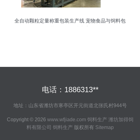
全自动颗粒定量称重包装生产线 宠物食品与饲料包
装的智能解决方案
电话：1886313**
地址：山东省潍坊市寒亭区开元街道北张氏村944号
Copyright © 2026
www.wfjiade.com
饲料生产
潍坊加得饲
料有限公司
饲料生产
版权所有
Sitemap